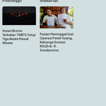
Probolinggo
Jinakkan Api
Hutan Bromo
Pasien Meninggal Usai
Terbakar, TNBTS Tutup
Operasi Patah Tulang,
Tiga Akses Masuk
Keluarga Somasi
Wisata
RSUD dr. R.
Soedarsono