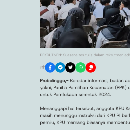
REKRUTNEN: Suasana tes tulis dalam rekrutmen adh
Probolinggo,-
Beredar informasi, badan a
yakni, Panitia Pemilihan Kecamatan (PPK)
untuk Pemilukada serentak 2024.
Menanggapi hal tersebut, anggota KPU Ka
masih menunggu instruksi dari KPU RI b
pemilu, KPU memang biasanya membentu