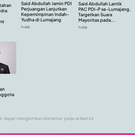
Said Abdullah Jamin PDI
Said Abdullah Lantik
tahan
Perjuangan Lanjutkan
PAC PDI-P se-Lumajang,
ndra
Kepemimpinan Indah-
Targetkan Suara
Yudha di Lumajang
Mayoritas pada...
mi
Politik
Politik
an
Anggota
k dapat mengirimkan komentar pada artikel ini.