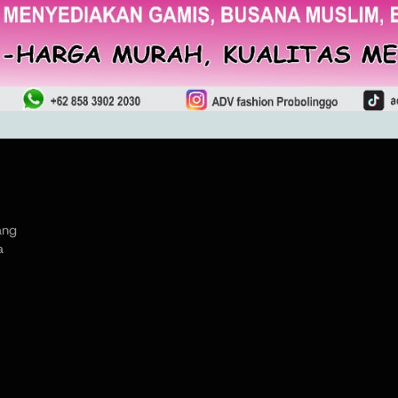
ang
a