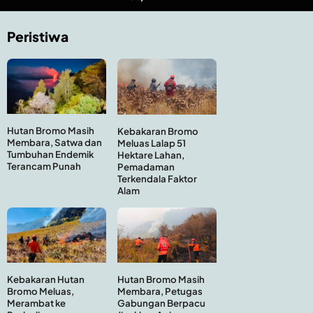
Peristiwa
Hutan Bromo Masih
Kebakaran Bromo
Membara, Satwa dan
Meluas Lalap 51
Tumbuhan Endemik
Hektare Lahan,
Terancam Punah
Pemadaman
Terkendala Faktor
Alam
Kebakaran Hutan
Hutan Bromo Masih
Bromo Meluas,
Membara, Petugas
Merambat ke
Gabungan Berpacu