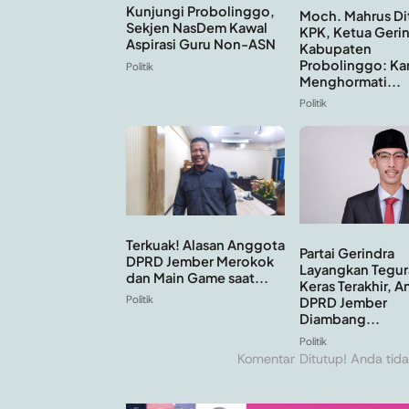
Kunjungi Probolinggo,
Moch. Mahrus Di
Sekjen NasDem Kawal
KPK, Ketua Geri
Aspirasi Guru Non-ASN
Kabupaten
Probolinggo: Ka
Politik
Menghormati...
Politik
Terkuak! Alasan Anggota
Partai Gerindra
DPRD Jember Merokok
Layangkan Tegur
dan Main Game saat...
Keras Terakhir, 
Politik
DPRD Jember
Diambang...
Politik
Komentar Ditutup! Anda tida