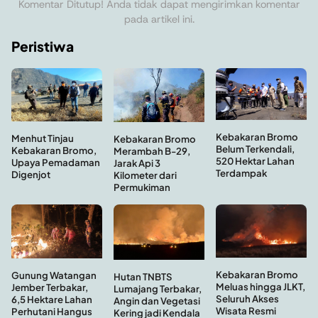
Komentar Ditutup! Anda tidak dapat mengirimkan komentar
pada artikel ini.
Peristiwa
Kebakaran Bromo
Menhut Tinjau
Kebakaran Bromo
Belum Terkendali,
Kebakaran Bromo,
Merambah B-29,
520 Hektar Lahan
Upaya Pemadaman
Jarak Api 3
Terdampak
Digenjot
Kilometer dari
Permukiman
Kebakaran Bromo
Gunung Watangan
Hutan TNBTS
Meluas hingga JLKT,
Jember Terbakar,
Lumajang Terbakar,
Seluruh Akses
6,5 Hektare Lahan
Angin dan Vegetasi
Wisata Resmi
Perhutani Hangus
Kering jadi Kendala