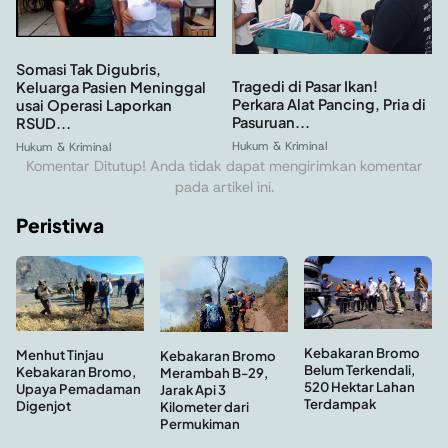
Somasi Tak Digubris,
Tragedi di Pasar Ikan!
Keluarga Pasien Meninggal
Perkara Alat Pancing, Pria di
usai Operasi Laporkan
Pasuruan...
RSUD...
Hukum & Kriminal
Hukum & Kriminal
Komentar Ditutup! Anda tidak dapat mengirimkan komentar
pada artikel ini.
Peristiwa
Kebakaran Bromo
Menhut Tinjau
Kebakaran Bromo
Belum Terkendali,
Kebakaran Bromo,
Merambah B-29,
520 Hektar Lahan
Upaya Pemadaman
Jarak Api 3
Terdampak
Digenjot
Kilometer dari
Permukiman