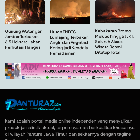
Kebakaran Bromo
Gunung Watangan
Hutan TNBTS
Meluas hingga JLKT,
Jember Terbakar,
Lumajang Terbakar,
Seluruh Akses
6,5 Hektare Lahan
Angin dan Vegetasi
Wisata Resmi
Perhutani Hangus
Kering jadi Kendala
Ditutup Total
Pemadaman
Kami adalah portal media online independen yang menyajikan
produk jurnalistik aktual, terpercaya dan berkualitas khususnya
di wilayah Pantura Jawa Timur dan sekitarnya dengan tagline