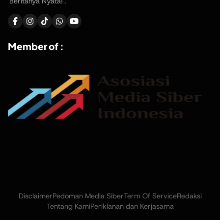
'Beritanya Nyata!'.
Member of :
Disclaimer
Pedoman Media Siber
Term Of Service
Redaksi
Tentang Kami
Periklanan dan Kerjasama