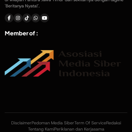
'Beritanya Nyata!'.
Member of :
Disclaimer
Pedoman Media Siber
Term Of Service
Redaksi
Tentang Kami
Periklanan dan Kerjasama