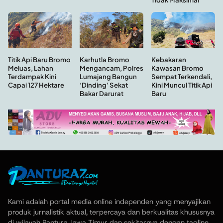
Kebakaran
Titik Api Baru Bromo
Karhutla Bromo
Kawasan Bromo
Meluas, Lahan
Mengancam, Polres
Sempat Terkendali,
Terdampak Kini
Lumajang Bangun
Kini Muncul Titik Api
Capai 127 Hektare
‘Dinding’ Sekat
Baru
Bakar Darurat
Kami adalah portal media online independen yang menyajikan
produk jurnalistik aktual, terpercaya dan berkualitas khususnya
di wilayah Pantura Jawa Timur dan sekitarnya dengan tagline