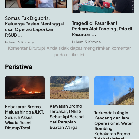
Somasi Tak Digubris,
Tragedi di Pasar Ikan!
Keluarga Pasien Meninggal
Perkara Alat Pancing, Pria di
usai Operasi Laporkan
Pasuruan...
RSUD...
Hukum & Kriminal
Hukum & Kriminal
Komentar Ditutup! Anda tidak dapat mengirimkan komentar
pada artikel ini.
Peristiwa
Kawasan Bromo
Kebakaran Bromo
Terbakar, TNBTS
Meluas hingga JLKT,
Terkendala Angin
Sebut Api Berasal
Seluruh Akses
Kencang dan Jam
dari Perapian
Wisata Resmi
Operasional, Water
Buatan Warga
Ditutup Total
Bombing
Kebakaran Bromo
Tidak Maksimal