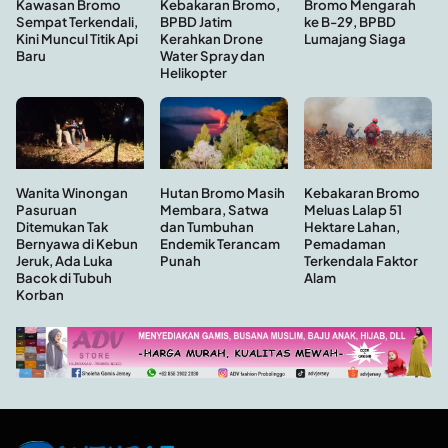
Kawasan Bromo
Bromo Mengarah
Kebakaran Bromo,
Sempat Terkendali,
ke B-29, BPBD
BPBD Jatim
Kini Muncul Titik Api
Lumajang Siaga
Kerahkan Drone
Baru
Water Spray dan
Helikopter
Hutan Bromo Masih
Wanita Winongan
Kebakaran Bromo
Membara, Satwa
Pasuruan
Meluas Lalap 51
dan Tumbuhan
Ditemukan Tak
Hektare Lahan,
Endemik Terancam
Bernyawa di Kebun
Pemadaman
Punah
Jeruk, Ada Luka
Terkendala Faktor
Bacok di Tubuh
Alam
Korban