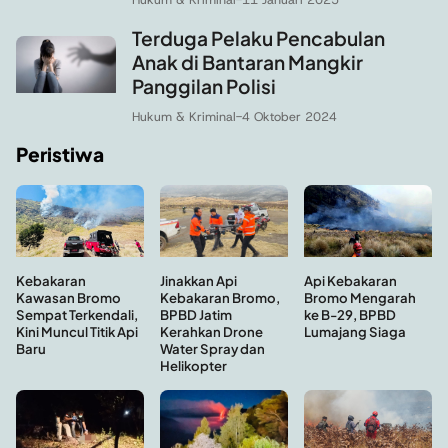
Terduga Pelaku Pencabulan
Anak di Bantaran Mangkir
Panggilan Polisi
Hukum & Kriminal
-
4 Oktober 2024
Peristiwa
Kebakaran
Api Kebakaran
Jinakkan Api
Kawasan Bromo
Bromo Mengarah
Kebakaran Bromo,
Sempat Terkendali,
ke B-29, BPBD
BPBD Jatim
Kini Muncul Titik Api
Lumajang Siaga
Kerahkan Drone
Baru
Water Spray dan
Helikopter