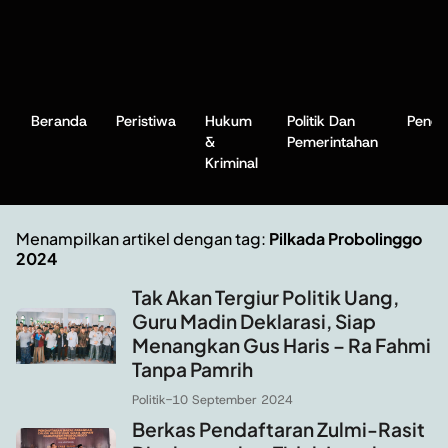
Beranda
Peristiwa
Hukum
Politik Dan
Pendi
&
Pemerintahan
Kriminal
Menampilkan artikel dengan tag:
Pilkada Probolinggo
2024
Tak Akan Tergiur Politik Uang,
Guru Madin Deklarasi, Siap
Menangkan Gus Haris – Ra Fahmi
Tanpa Pamrih
Politik
-
10 September 2024
Berkas Pendaftaran Zulmi-Rasit