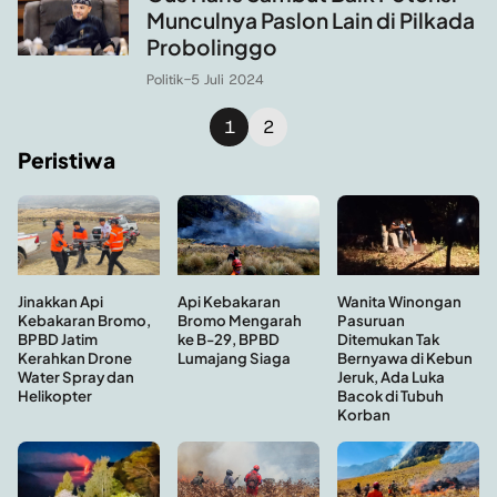
Munculnya Paslon Lain di Pilkada
Probolinggo
Politik
-
5 Juli 2024
1
2
Peristiwa
Api Kebakaran
Wanita Winongan
Jinakkan Api
Bromo Mengarah
Pasuruan
Kebakaran Bromo,
ke B-29, BPBD
Ditemukan Tak
BPBD Jatim
Lumajang Siaga
Bernyawa di Kebun
Kerahkan Drone
Jeruk, Ada Luka
Water Spray dan
Bacok di Tubuh
Helikopter
Korban