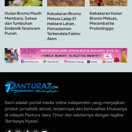
Hutan Bromo Masih
Kebakaran Hutan
Kebakaran Bromo
Membara, Satwa
Bromo Meluas,
Meluas Lalap 51
dan Tumbuhan
Merambat ke
Hektare Lahan,
Endemik Terancam
Probolinggo
Pemadaman
Punah
Terkendala Faktor
Alam
Kami adalah portal media online independen yang menyajikan
produk jurnalistik aktual, terpercaya dan berkualitas khususnya
di wilayah Pantura Jawa Timur dan sekitarnya dengan tagline
'Beritanya Nyata!'.