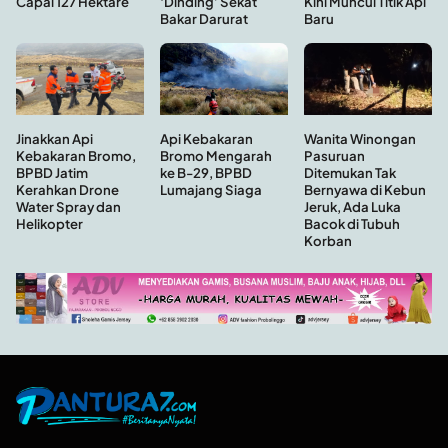
Kini Muncul Titik Api
Capai 127 Hektare
‘Dinding’ Sekat
Baru
Bakar Darurat
Api Kebakaran
Wanita Winongan
Jinakkan Api
Bromo Mengarah
Pasuruan
Kebakaran Bromo,
ke B-29, BPBD
Ditemukan Tak
BPBD Jatim
Lumajang Siaga
Bernyawa di Kebun
Kerahkan Drone
Jeruk, Ada Luka
Water Spray dan
Bacok di Tubuh
Helikopter
Korban