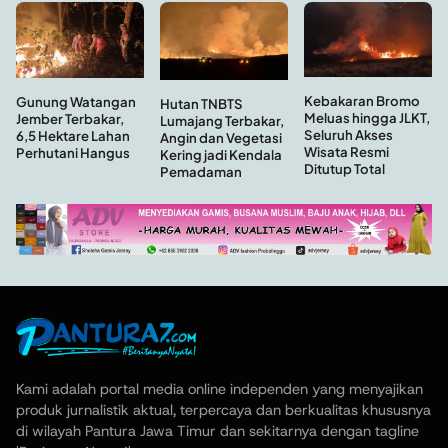
Kebakaran Bromo
Gunung Watangan
Hutan TNBTS
Meluas hingga JLKT,
Jember Terbakar,
Lumajang Terbakar,
Seluruh Akses
6,5 Hektare Lahan
Angin dan Vegetasi
Wisata Resmi
Perhutani Hangus
Kering jadi Kendala
Ditutup Total
Pemadaman
Kami adalah portal media online independen yang menyajikan
produk jurnalistik aktual, terpercaya dan berkualitas khususnya
di wilayah Pantura Jawa Timur dan sekitarnya dengan tagline