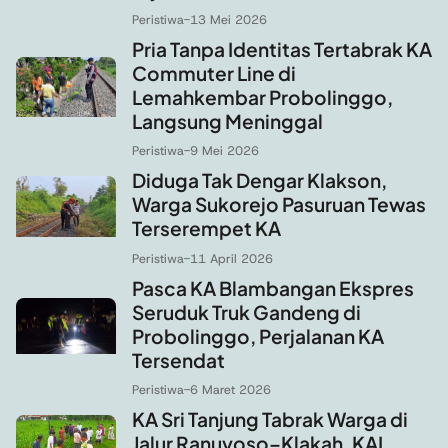
Peristiwa
-
13 Mei 2026
Pria Tanpa Identitas Tertabrak KA
Commuter Line di
Lemahkembar Probolinggo,
Langsung Meninggal
Peristiwa
-
9 Mei 2026
Diduga Tak Dengar Klakson,
Warga Sukorejo Pasuruan Tewas
Terserempet KA
Peristiwa
-
11 April 2026
Pasca KA Blambangan Ekspres
Seruduk Truk Gandeng di
Probolinggo, Perjalanan KA
Tersendat
Peristiwa
-
6 Maret 2026
KA Sri Tanjung Tabrak Warga di
Jalur Ranuyoso–Klakah, KAI