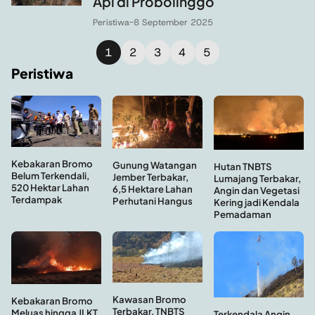
Api di Probolinggo
Peristiwa
-
8 September 2025
1
2
3
4
5
Peristiwa
Kebakaran Bromo
Gunung Watangan
Hutan TNBTS
Belum Terkendali,
Jember Terbakar,
Lumajang Terbakar,
520 Hektar Lahan
6,5 Hektare Lahan
Angin dan Vegetasi
Terdampak
Perhutani Hangus
Kering jadi Kendala
Pemadaman
Kawasan Bromo
Kebakaran Bromo
Terbakar, TNBTS
Meluas hingga JLKT,
Terkendala Angin