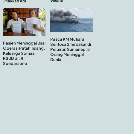
Wisata
Jinakkan Api
Pasca KM Mutiara
Pasien Meninggal Usai
Sentosa 2 Terbakar di
Operasi Patah Tulang,
Perairan Sumenep, 5
Keluarga Somasi
Orang Meninggal
RSUD dr. R.
Dunia
Soedarsono