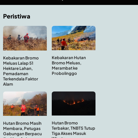
Peristiwa
Kebakaran Hutan
Kebakaran Bromo
Bromo Meluas,
Meluas Lalap 51
Merambat ke
Hektare Lahan,
Probolinggo
Pemadaman
Terkendala Faktor
Alam
Hutan Bromo
Hutan Bromo Masih
Terbakar, TNBTS Tutup
Membara, Petugas
Tiga Akses Masuk
Gabungan Berpacu