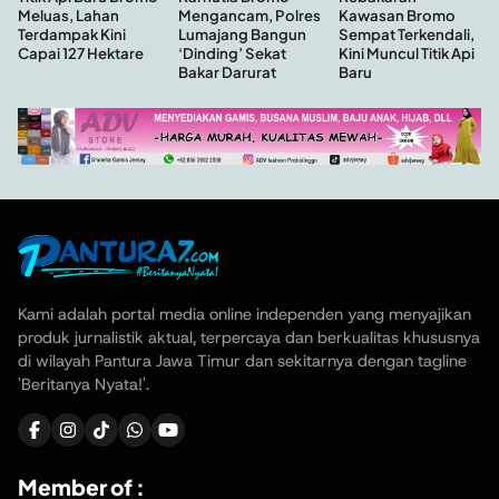
Kawasan Bromo
Meluas, Lahan
Mengancam, Polres
Sempat Terkendali,
Terdampak Kini
Lumajang Bangun
Kini Muncul Titik Api
Capai 127 Hektare
‘Dinding’ Sekat
Baru
Bakar Darurat
Kami adalah portal media online independen yang menyajikan
produk jurnalistik aktual, terpercaya dan berkualitas khususnya
di wilayah Pantura Jawa Timur dan sekitarnya dengan tagline
'Beritanya Nyata!'.
Member of :