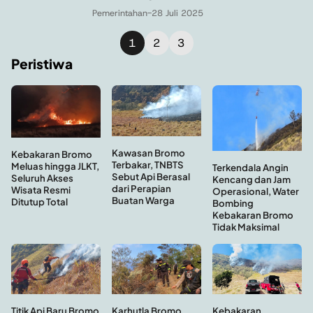
Pemerintahan
-
28 Juli 2025
1
2
3
Peristiwa
Kawasan Bromo
Kebakaran Bromo
Terbakar, TNBTS
Meluas hingga JLKT,
Terkendala Angin
Sebut Api Berasal
Seluruh Akses
Kencang dan Jam
dari Perapian
Wisata Resmi
Operasional, Water
Buatan Warga
Ditutup Total
Bombing
Kebakaran Bromo
Tidak Maksimal
Kebakaran
Titik Api Baru Bromo
Karhutla Bromo