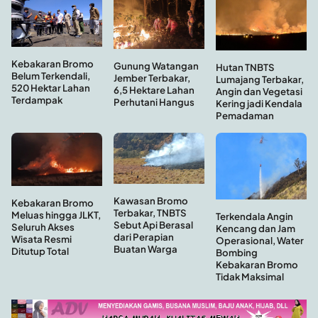
Kebakaran Bromo
Gunung Watangan
Hutan TNBTS
Belum Terkendali,
Jember Terbakar,
Lumajang Terbakar,
520 Hektar Lahan
6,5 Hektare Lahan
Angin dan Vegetasi
Terdampak
Perhutani Hangus
Kering jadi Kendala
Pemadaman
Kawasan Bromo
Kebakaran Bromo
Terbakar, TNBTS
Meluas hingga JLKT,
Terkendala Angin
Sebut Api Berasal
Seluruh Akses
Kencang dan Jam
dari Perapian
Wisata Resmi
Operasional, Water
Buatan Warga
Ditutup Total
Bombing
Kebakaran Bromo
Tidak Maksimal