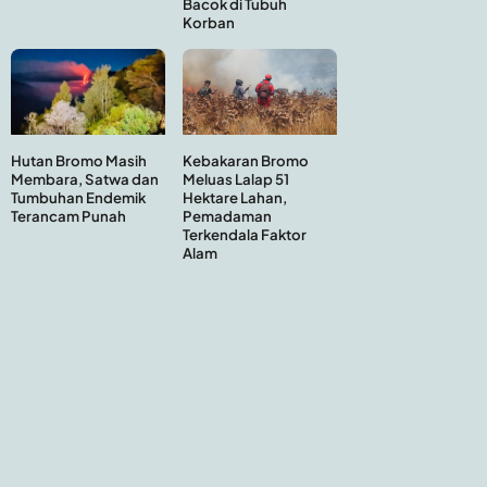
Bacok di Tubuh
Korban
Hutan Bromo Masih
Kebakaran Bromo
Membara, Satwa dan
Meluas Lalap 51
Tumbuhan Endemik
Hektare Lahan,
Terancam Punah
Pemadaman
Terkendala Faktor
Alam