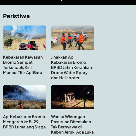
Peristiwa
Kebakaran Kawasan
Jinakkan Api
Bromo Sempat
Kebakaran Bromo,
Terkendali, Kini
BPBD Jatim Kerahkan
Muncul Titik Api Baru
Drone Water Spray
dan Helikopter
Api Kebakaran Bromo
Wanita Winongan
Mengarah ke B-29,
Pasuruan Ditemukan
BPBD Lumajang Siaga
Tak Bernyawa di
Kebun Jeruk, Ada Luka