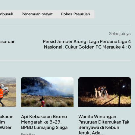
mbusuk
Penemuan mayat
Polres Pasuruan
Selanjutnya
asuruan
Persid Jember Arungi Laga Perdana Liga 4
Nasional, Cukur Golden FC Merauke 4 : 0
Api Kebakaran Bromo
Wanita Winongan
akaran
Mengarah ke B-29,
Pasuruan Ditemukan Tak
im
BPBD Lumajang Siaga
Bernyawa di Kebun
Water
Jeruk, Ada...
Peristiwa