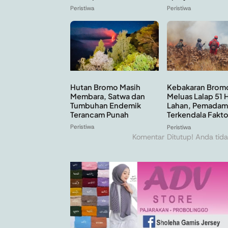
Peristiwa
Peristiwa
Hutan Bromo Masih
Kebakaran Brom
Membara, Satwa dan
Meluas Lalap 51 
Tumbuhan Endemik
Lahan, Pemadam
Terancam Punah
Terkendala Faktor
Peristiwa
Peristiwa
Komentar Ditutup! Anda tida