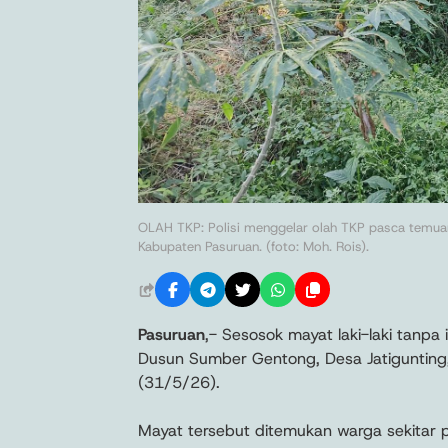
OLAH TKP: Polisi menggelar olah TKP pasca temua
Kabupaten Pasuruan. (foto: Moh. Rois).
Pasuruan
,- Sesosok mayat laki-laki tanpa 
Dusun Sumber Gentong, Desa Jatigunting
(31/5/26).
Mayat tersebut ditemukan warga sekitar p