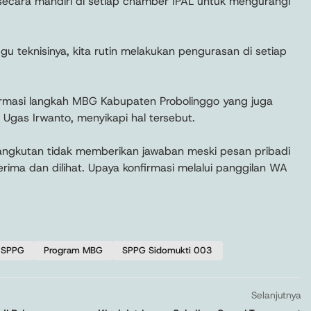
ecara mandiri di setiap chamber IPAL untuk mengurangi
 teknisinya, kita rutin melakukan pengurasan di setiap
firmasi langkah MBG Kabupaten Probolinggo yang juga
 Ugas Irwanto, menyikapi hal tersebut.
rsangkutan tidak memberikan jawaban meski pesan pribadi
rima dan dilihat. Upaya konfirmasi melalui panggilan WA
 SPPG
Program MBG
SPPG Sidomukti 003
Selanjutnya