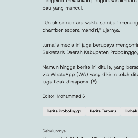
pengelola melakukan pengurasan limbah s
bau yang muncul.
“Untuk sementara waktu sembari menunggu
chamber secara mandiri,” ujarnya.
Jurnalis media ini juga berupaya mengon
Sekretaris Daerah Kabupaten Probolinggo,
Namun hingga berita ini ditulis, yang be
via WhatsApp (WA) yang dikirim telah dite
juga tidak direspons.
(*)
Editor: Mohammad S
Berita Probolinggo
Berita Terbaru
limbah
Sebelumnya