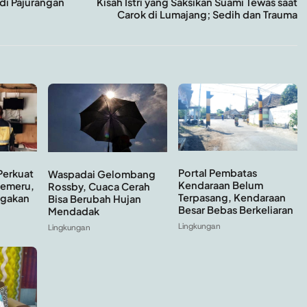
di Pajurangan
Kisah Istri yang Saksikan Suami Tewas saat
Carok di Lumajang; Sedih dan Trauma
Portal Pembatas
Perkuat
Waspadai Gelombang
Kendaraan Belum
Semeru,
Rossby, Cuaca Cerah
Terpasang, Kendaraan
agakan
Bisa Berubah Hujan
Besar Bebas Berkeliaran
Mendadak
Lingkungan
Lingkungan