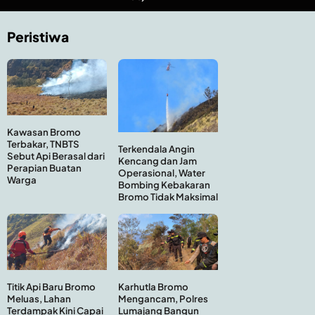
Peristiwa
Kawasan Bromo
Terbakar, TNBTS
Terkendala Angin
Sebut Api Berasal dari
Kencang dan Jam
Perapian Buatan
Operasional, Water
Warga
Bombing Kebakaran
Bromo Tidak Maksimal
Titik Api Baru Bromo
Karhutla Bromo
Meluas, Lahan
Mengancam, Polres
Terdampak Kini Capai
Lumajang Bangun