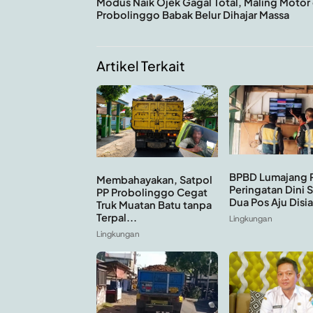
Modus Naik Ojek Gagal Total, Maling Motor 
Probolinggo Babak Belur Dihajar Massa
Artikel Terkait
BPBD Lumajang 
Membahayakan, Satpol
Peringatan Dini 
PP Probolinggo Cegat
Dua Pos Aju Disi
Truk Muatan Batu tanpa
Terpal...
Lingkungan
Lingkungan