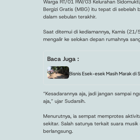
Warga RT/01 RW/03 Kelurahan Sidomukti
Bergizi Gratis (MBG) itu tepat di sebela
dalam sebulan terakhir.
Saat ditemui di kediamannya, Kamis (21/5
mengalir ke selokan depan rumahnya san
Baca Juga :
Bisnis Esek-esek Masih Marak di
“Kesadarannya aja, jadi jangan sampai ngur
aja,” ujar Sudarsih.
Menurutnya, ia sempat memprotes aktivi
sekitar. Salah satunya terkait suara musi
berlangsung.