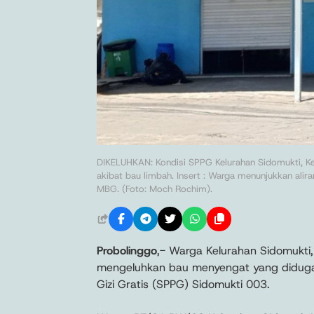
DIKELUHKAN: Kondisi SPPG Kelurahan Sidomukti, K
akibat bau limbah. Insert : Warga menunjukkan ali
MBG. (Foto: Moch Rochim).
Probolinggo
,- Warga Kelurahan Sidomukti
mengeluhkan bau menyengat yang diduga 
Gizi Gratis (SPPG) Sidomukti 003.