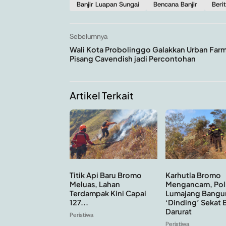
Banjir Luapan Sungai
Bencana Banjir
Beri
Sebelumnya
Wali Kota Probolinggo Galakkan Urban Far
Pisang Cavendish jadi Percontohan
Artikel Terkait
Titik Api Baru Bromo
Karhutla Bromo
Meluas, Lahan
Mengancam, Pol
Terdampak Kini Capai
Lumajang Bangu
127...
‘Dinding’ Sekat 
Darurat
Peristiwa
Peristiwa