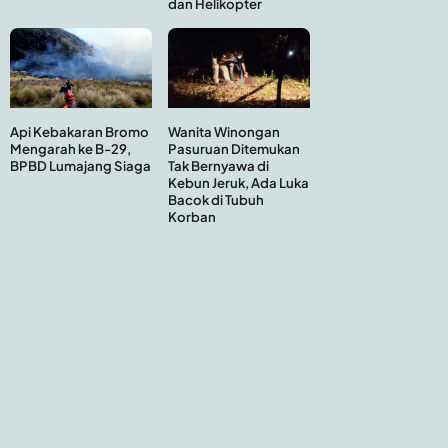
dan Helikopter
Api Kebakaran Bromo
Wanita Winongan
Mengarah ke B-29,
Pasuruan Ditemukan
BPBD Lumajang Siaga
Tak Bernyawa di
Kebun Jeruk, Ada Luka
Bacok di Tubuh
Korban