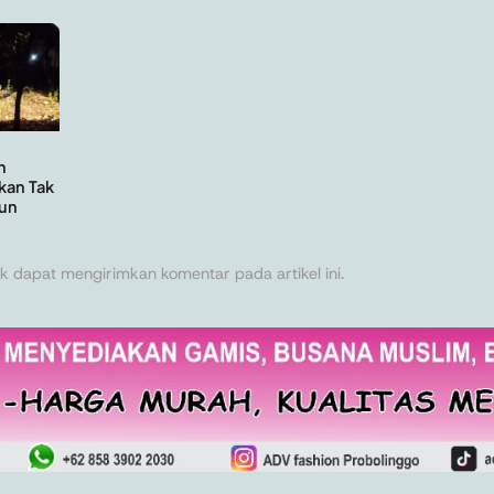
n
kan Tak
un
k dapat mengirimkan komentar pada artikel ini.