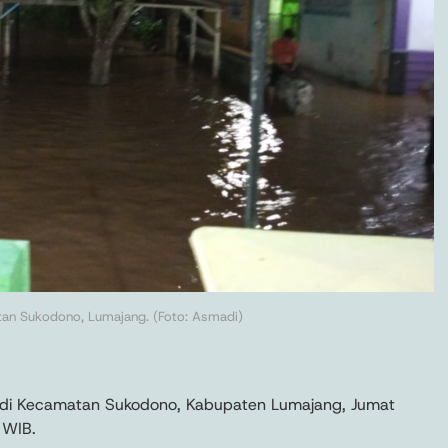
tan Sukodono, Lumajang. (Foto: Asmadi)
tik di Kecamatan Sukodono, Kabupaten Lumajang, Jumat
 WIB.