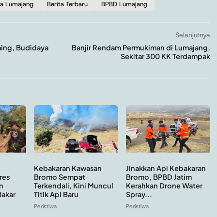
ta Lumajang
Berita Terbaru
BPBD Lumajang
Selanjutnya
ming, Budidaya
Banjir Rendam Permukiman di Lumajang,
Sekitar 300 KK Terdampak
Kebakaran Kawasan
Jinakkan Api Kebakaran
Bromo Sempat
Bromo, BPBD Jatim
res
Terkendali, Kini Muncul
Kerahkan Drone Water
n
Titik Api Baru
Spray...
Bakar
Peristiwa
Peristiwa