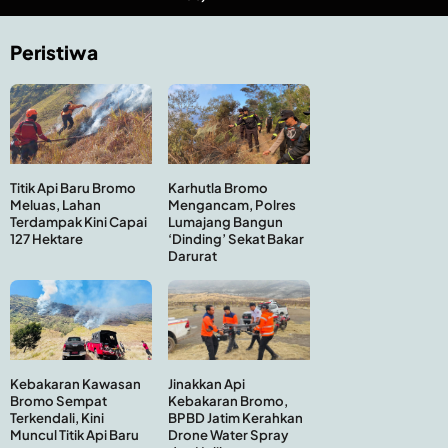
Peristiwa
Titik Api Baru Bromo
Karhutla Bromo
Meluas, Lahan
Mengancam, Polres
Terdampak Kini Capai
Lumajang Bangun
127 Hektare
‘Dinding’ Sekat Bakar
Darurat
Kebakaran Kawasan
Jinakkan Api
Bromo Sempat
Kebakaran Bromo,
Terkendali, Kini
BPBD Jatim Kerahkan
Muncul Titik Api Baru
Drone Water Spray