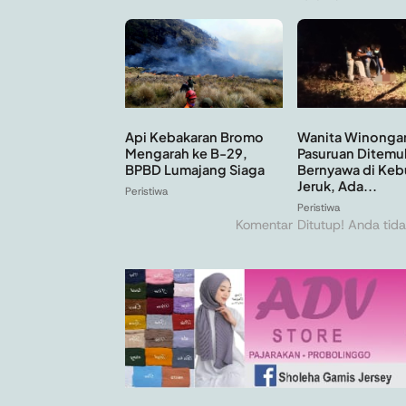
Api Kebakaran Bromo
Wanita Winonga
Mengarah ke B-29,
Pasuruan Ditemu
BPBD Lumajang Siaga
Bernyawa di Keb
Jeruk, Ada...
Peristiwa
Peristiwa
Komentar Ditutup! Anda tida