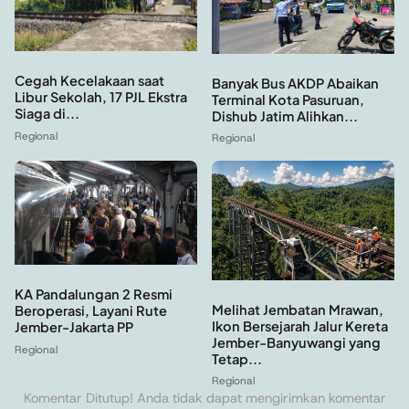
Cegah Kecelakaan saat
Banyak Bus AKDP Abaikan
Libur Sekolah, 17 PJL Ekstra
Terminal Kota Pasuruan,
Siaga di...
Dishub Jatim Alihkan...
Regional
Regional
KA Pandalungan 2 Resmi
Melihat Jembatan Mrawan,
Beroperasi, Layani Rute
Ikon Bersejarah Jalur Kereta
Jember-Jakarta PP
Jember-Banyuwangi yang
Regional
Tetap...
Regional
Komentar Ditutup! Anda tidak dapat mengirimkan komentar