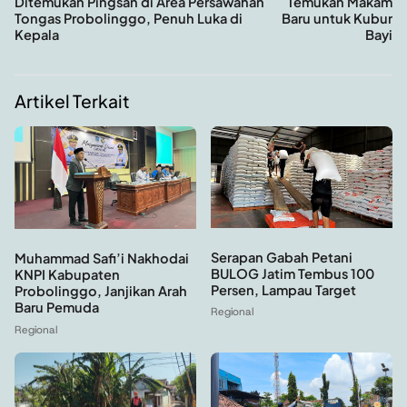
Ditemukan Pingsan di Area Persawahan
Temukan Makam
Tongas Probolinggo, Penuh Luka di
Baru untuk Kubur
Kepala
Bayi
Artikel Terkait
Serapan Gabah Petani
Muhammad Safi’i Nakhodai
BULOG Jatim Tembus 100
KNPI Kabupaten
Persen, Lampau Target
Probolinggo, Janjikan Arah
Baru Pemuda
Regional
Regional