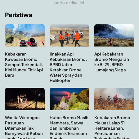
pada artikel ini.
Peristiwa
Kebakaran
Api Kebakaran
Jinakkan Api
Kawasan Bromo
Bromo Mengarah
Kebakaran Bromo,
Sempat Terkendali,
ke B-29, BPBD
BPBD Jatim
Kini Muncul Titik Api
Lumajang Siaga
Kerahkan Drone
Baru
Water Spray dan
Helikopter
Hutan Bromo Masih
Wanita Winongan
Kebakaran Bromo
Membara, Satwa
Pasuruan
Meluas Lalap 51
dan Tumbuhan
Ditemukan Tak
Hektare Lahan,
Endemik Terancam
Bernyawa di Kebun
Pemadaman
Punah
Jeruk, Ada Luka
Terkendala Faktor