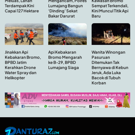
Kawasan Bromo
Meluas, Lahan
Mengancam, Polres
Sempat Terkendali,
Terdampak Kini
Lumajang Bangun
Kini Muncul Titik Api
Capai 127 Hektare
‘Dinding’ Sekat
Baru
Bakar Darurat
Api Kebakaran
Wanita Winongan
Jinakkan Api
Bromo Mengarah
Pasuruan
Kebakaran Bromo,
ke B-29, BPBD
Ditemukan Tak
BPBD Jatim
Lumajang Siaga
Bernyawa di Kebun
Kerahkan Drone
Jeruk, Ada Luka
Water Spray dan
Bacok di Tubuh
Helikopter
Korban