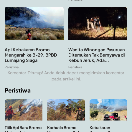
Api Kebakaran Bromo
Wanita Winongan Pasuruan
Mengarah ke B-29, BPBD
Ditemukan Tak Bernyawa di
Lumajang Siaga
Kebun Jeruk, Ada...
Peristiwa
Peristiwa
Komentar Ditutup! Anda tidak dapat mengirimkan komentar
pada artikel ini.
Peristiwa
Kebakaran
Titik Api Baru Bromo
Karhutla Bromo