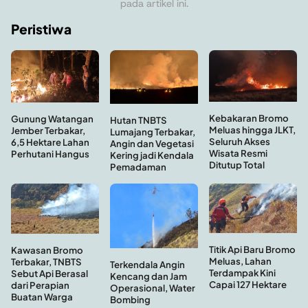
pada artikel ini.
Peristiwa
Kebakaran Bromo
Gunung Watangan
Hutan TNBTS
Meluas hingga JLKT,
Jember Terbakar,
Lumajang Terbakar,
Seluruh Akses
6,5 Hektare Lahan
Angin dan Vegetasi
Wisata Resmi
Perhutani Hangus
Kering jadi Kendala
Ditutup Total
Pemadaman
Titik Api Baru Bromo
Kawasan Bromo
Meluas, Lahan
Terbakar, TNBTS
Terkendala Angin
Terdampak Kini
Sebut Api Berasal
Kencang dan Jam
Capai 127 Hektare
dari Perapian
Operasional, Water
Buatan Warga
Bombing