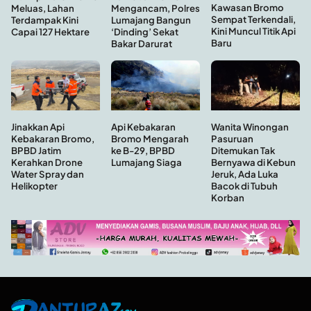
Kawasan Bromo
Meluas, Lahan
Mengancam, Polres
Sempat Terkendali,
Terdampak Kini
Lumajang Bangun
Kini Muncul Titik Api
Capai 127 Hektare
‘Dinding’ Sekat
Baru
Bakar Darurat
Api Kebakaran
Wanita Winongan
Jinakkan Api
Bromo Mengarah
Pasuruan
Kebakaran Bromo,
ke B-29, BPBD
Ditemukan Tak
BPBD Jatim
Lumajang Siaga
Bernyawa di Kebun
Kerahkan Drone
Jeruk, Ada Luka
Water Spray dan
Bacok di Tubuh
Helikopter
Korban