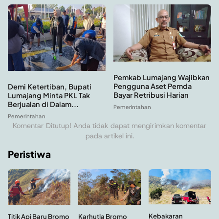
Pemkab Lumajang Wajibkan
Pengguna Aset Pemda
Demi Ketertiban, Bupati
Bayar Retribusi Harian
Lumajang Minta PKL Tak
Berjualan di Dalam...
Pemerintahan
Pemerintahan
Komentar Ditutup! Anda tidak dapat mengirimkan komentar
pada artikel ini.
Peristiwa
Kebakaran
Titik Api Baru Bromo
Karhutla Bromo