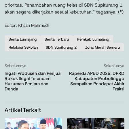
prioritas. Penambahan ruang kelas di SDN Supiturang 1
akan segera dikerjakan sesuai kebutuhan,” tegasnya.
(*)
Editor: Ikhsan Mahmudi
Berita Lumajang
Berita Terbaru
Pemkab Lumajang
Relokasi Sekolah
SDN Supiturang 2
Zona Merah Semeru
Sebelumnya
Selanjutnya
Ingat! Produsen dan Penjual
Raperda APBD 2026, DPRD
Rokok Ilegal Terancam
Kabupaten Probolinggo
Hukuman Penjara dan
Sampaikan Pendapat Akhir
Denda
Fraksi
Artikel Terkait