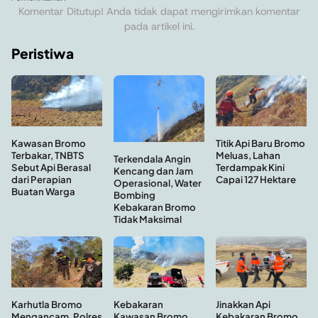
Komentar Ditutup! Anda tidak dapat mengirimkan komentar
pada artikel ini.
Peristiwa
Titik Api Baru Bromo
Kawasan Bromo
Meluas, Lahan
Terbakar, TNBTS
Terkendala Angin
Terdampak Kini
Sebut Api Berasal
Kencang dan Jam
Capai 127 Hektare
dari Perapian
Operasional, Water
Buatan Warga
Bombing
Kebakaran Bromo
Tidak Maksimal
Kebakaran
Jinakkan Api
Karhutla Bromo
Kawasan Bromo
Kebakaran Bromo,
Mengancam, Polres