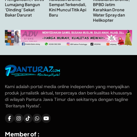
Sempat Terkendali,
BPBD Jatim
Lumajang Bangun
Kini Muncul Titik Api
Kerahkan Drone
‘Dinding’ Sekat
Baru
Water Spray dan
Bakar Darurat
Helikopter
Kami adalah portal media online independen yang menyajikan
produk jurnalistik aktual, terpercaya dan berkualitas khususnya
di wilayah Pantura Jawa Timur dan sekitarnya dengan tagline
'Beritanya Nyata!'.
Member of :