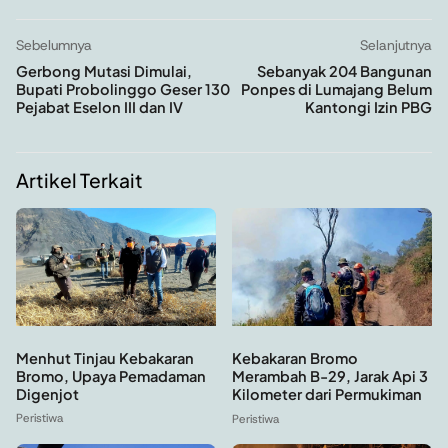
Sebelumnya
Selanjutnya
Gerbong Mutasi Dimulai,
Sebanyak 204 Bangunan
Bupati Probolinggo Geser 130
Ponpes di Lumajang Belum
Pejabat Eselon III dan IV
Kantongi Izin PBG
Artikel Terkait
Menhut Tinjau Kebakaran
Kebakaran Bromo
Bromo, Upaya Pemadaman
Merambah B-29, Jarak Api 3
Digenjot
Kilometer dari Permukiman
Peristiwa
Peristiwa