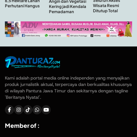
Seluruh Akses
6,5 Hektare Lahan
Angin dan Vegetasi
Wisata Resmi
Perhutani Hangus
Kering jadi Kendala
Ditutup Total
Pemadaman
Kami adalah portal media online independen yang menyajikan
produk jurnalistik aktual, terpercaya dan berkualitas khususnya
di wilayah Pantura Jawa Timur dan sekitarnya dengan tagline
'Beritanya Nyata!'.
Member of :