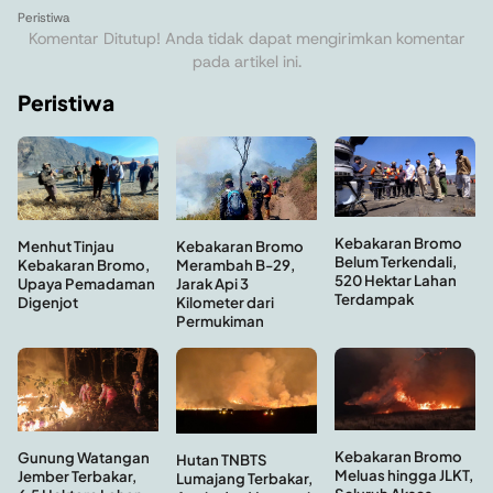
Peristiwa
Komentar Ditutup! Anda tidak dapat mengirimkan komentar
pada artikel ini.
Peristiwa
Kebakaran Bromo
Menhut Tinjau
Kebakaran Bromo
Belum Terkendali,
Kebakaran Bromo,
Merambah B-29,
520 Hektar Lahan
Upaya Pemadaman
Jarak Api 3
Terdampak
Digenjot
Kilometer dari
Permukiman
Kebakaran Bromo
Gunung Watangan
Hutan TNBTS
Meluas hingga JLKT,
Jember Terbakar,
Lumajang Terbakar,