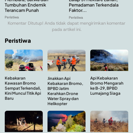
Tumbuhan Endemik
Pemadaman Terkendala
Terancam Punah
Faktor...
Peristiwa
Peristiwa
Komentar Ditutup! Anda tidak dapat mengirimkan komentar
pada artikel ini.
Peristiwa
Kebakaran
Api Kebakaran
Jinakkan Api
Kawasan Bromo
Bromo Mengarah
Kebakaran Bromo,
Sempat Terkendali,
ke B-29, BPBD
BPBD Jatim
Kini Muncul Titik Api
Lumajang Siaga
Kerahkan Drone
Baru
Water Spray dan
Helikopter