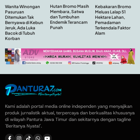
Hutan Bromo Masih
Wanita Winongan
Kebakaran Bromo
Membara, Satwa
Pasuruan
Meluas Lalap 51
dan Tumbuhan
Ditemukan Tak
Hektare Lahan,
Endemik Terancam
Bernyawa di Kebun
Pemadaman
Punah
Jeruk, Ada Luka
Terkendala Faktor
Bacok di Tubuh
Alam
Korban
Kami adalah portal media online independen yang menyajikan
produk jurnalistik aktual, terpercaya dan berkualitas khususnya
di wilayah Pantura Jawa Timur dan sekitarnya dengan tagline
'Beritanya Nyata!'.