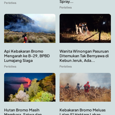
Spray...
Peristiwa
Peristiwa
Api Kebakaran Bromo
Wanita Winongan Pasuruan
Mengarah ke B-29, BPBD
Ditemukan Tak Bernyawa di
Lumajang Siaga
Kebun Jeruk, Ada...
Peristiwa
Peristiwa
Hutan Bromo Masih
Kebakaran Bromo Meluas
Membara, Satwa dan
Lalap 51 Hektare Lahan,