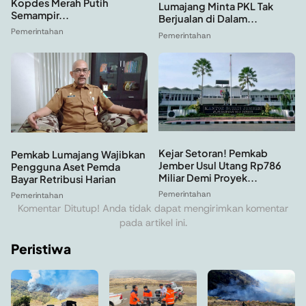
Kopdes Merah Putih
Lumajang Minta PKL Tak
Semampir...
Berjualan di Dalam...
Pemerintahan
Pemerintahan
Kejar Setoran! Pemkab
Pemkab Lumajang Wajibkan
Jember Usul Utang Rp786
Pengguna Aset Pemda
Miliar Demi Proyek...
Bayar Retribusi Harian
Pemerintahan
Pemerintahan
Komentar Ditutup! Anda tidak dapat mengirimkan komentar
pada artikel ini.
Peristiwa