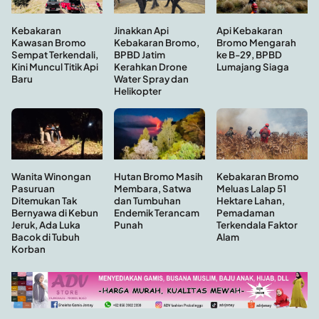
Kebakaran
Api Kebakaran
Jinakkan Api
Kawasan Bromo
Bromo Mengarah
Kebakaran Bromo,
Sempat Terkendali,
ke B-29, BPBD
BPBD Jatim
Kini Muncul Titik Api
Lumajang Siaga
Kerahkan Drone
Baru
Water Spray dan
Helikopter
Hutan Bromo Masih
Wanita Winongan
Kebakaran Bromo
Membara, Satwa
Pasuruan
Meluas Lalap 51
dan Tumbuhan
Ditemukan Tak
Hektare Lahan,
Endemik Terancam
Bernyawa di Kebun
Pemadaman
Punah
Jeruk, Ada Luka
Terkendala Faktor
Bacok di Tubuh
Alam
Korban