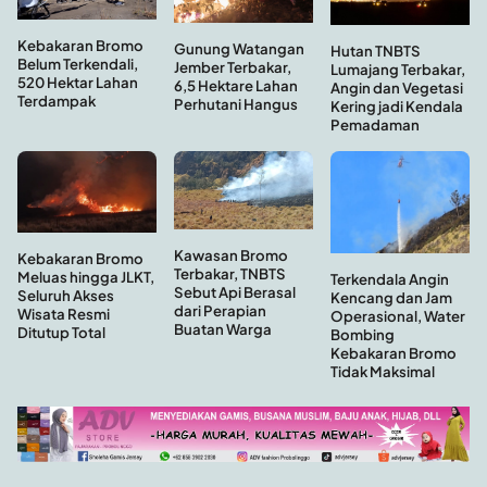
Kebakaran Bromo
Gunung Watangan
Hutan TNBTS
Belum Terkendali,
Jember Terbakar,
Lumajang Terbakar,
520 Hektar Lahan
6,5 Hektare Lahan
Angin dan Vegetasi
Terdampak
Perhutani Hangus
Kering jadi Kendala
Pemadaman
Kawasan Bromo
Kebakaran Bromo
Terbakar, TNBTS
Meluas hingga JLKT,
Terkendala Angin
Sebut Api Berasal
Seluruh Akses
Kencang dan Jam
dari Perapian
Wisata Resmi
Operasional, Water
Buatan Warga
Ditutup Total
Bombing
Kebakaran Bromo
Tidak Maksimal