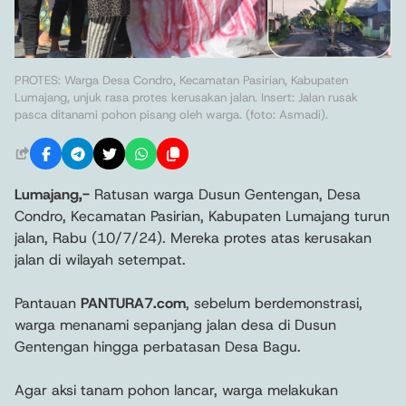
PROTES: Warga Desa Condro, Kecamatan Pasirian, Kabupaten
Lumajang, unjuk rasa protes kerusakan jalan. Insert: Jalan rusak
pasca ditanami pohon pisang oleh warga. (foto: Asmadi).
Lumajang,-
Ratusan warga Dusun Gentengan, Desa
Condro, Kecamatan Pasirian, Kabupaten Lumajang turun
jalan, Rabu (10/7/24). Mereka protes atas kerusakan
jalan di wilayah setempat.
Pantauan
PANTURA7.com
, sebelum berdemonstrasi,
warga menanami sepanjang jalan desa di Dusun
Gentengan hingga perbatasan Desa Bagu.
Agar aksi tanam pohon lancar, warga melakukan