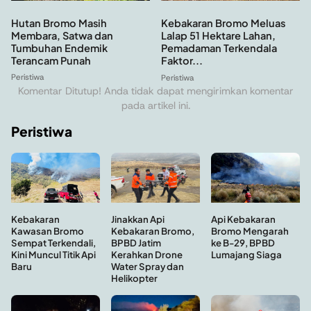
Hutan Bromo Masih
Kebakaran Bromo Meluas
Membara, Satwa dan
Lalap 51 Hektare Lahan,
Tumbuhan Endemik
Pemadaman Terkendala
Terancam Punah
Faktor...
Peristiwa
Peristiwa
Komentar Ditutup! Anda tidak dapat mengirimkan komentar
pada artikel ini.
Peristiwa
Kebakaran
Api Kebakaran
Jinakkan Api
Kawasan Bromo
Bromo Mengarah
Kebakaran Bromo,
Sempat Terkendali,
ke B-29, BPBD
BPBD Jatim
Kini Muncul Titik Api
Lumajang Siaga
Kerahkan Drone
Baru
Water Spray dan
Helikopter