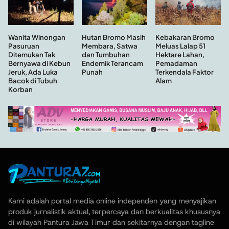
Hutan Bromo Masih
Wanita Winongan
Kebakaran Bromo
Membara, Satwa
Pasuruan
Meluas Lalap 51
dan Tumbuhan
Ditemukan Tak
Hektare Lahan,
Endemik Terancam
Bernyawa di Kebun
Pemadaman
Punah
Jeruk, Ada Luka
Terkendala Faktor
Bacok di Tubuh
Alam
Korban
Kami adalah portal media online independen yang menyajikan
produk jurnalistik aktual, terpercaya dan berkualitas khususnya
di wilayah Pantura Jawa Timur dan sekitarnya dengan tagline