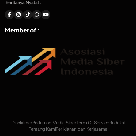
'Beritanya Nyata!'.
Member of :
Disclaimer
Pedoman Media Siber
Term Of Service
Redaksi
Tentang Kami
Periklanan dan Kerjasama