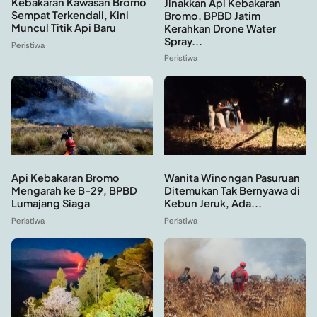
Kebakaran Kawasan Bromo
Jinakkan Api Kebakaran
Sempat Terkendali, Kini
Bromo, BPBD Jatim
Muncul Titik Api Baru
Kerahkan Drone Water
Spray...
Peristiwa
Peristiwa
Api Kebakaran Bromo
Wanita Winongan Pasuruan
Mengarah ke B-29, BPBD
Ditemukan Tak Bernyawa di
Lumajang Siaga
Kebun Jeruk, Ada...
Peristiwa
Peristiwa