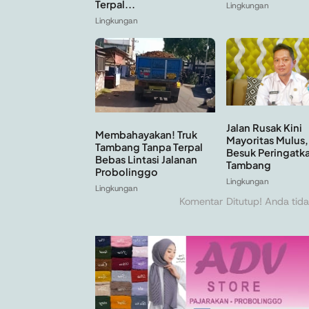
Terpal...
Lingkungan
Lingkungan
Jalan Rusak Kini
Membahayakan! Truk
Mayoritas Mulus
Tambang Tanpa Terpal
Besuk Peringatka
Bebas Lintasi Jalanan
Tambang
Probolinggo
Lingkungan
Lingkungan
Komentar Ditutup! Anda tida