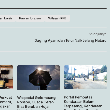
n banjir
Rawan longsor
Wilayah KRB
Selanjutnya
Daging Ayam dan Telur Naik Jelang Nataru
Portal Pembatas
Perkuat
Waspadai Gelombang
Kendaraan Belum
Semeru,
Rossby, Cuaca Cerah
Terpasang, Kendaraan
agakan
Bisa Berubah Hujan