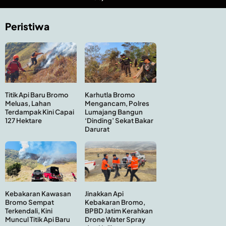
Peristiwa
Titik Api Baru Bromo
Karhutla Bromo
Meluas, Lahan
Mengancam, Polres
Terdampak Kini Capai
Lumajang Bangun
127 Hektare
‘Dinding’ Sekat Bakar
Darurat
Kebakaran Kawasan
Jinakkan Api
Bromo Sempat
Kebakaran Bromo,
Terkendali, Kini
BPBD Jatim Kerahkan
Muncul Titik Api Baru
Drone Water Spray