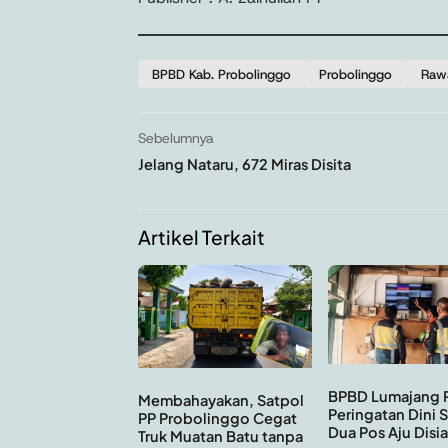
BPBD Kab. Probolinggo
Probolinggo
Rawa
Sebelumnya
Jelang Nataru, 672 Miras Disita
Artikel Terkait
BPBD Lumajang 
Membahayakan, Satpol
Peringatan Dini 
PP Probolinggo Cegat
Dua Pos Aju Disi
Truk Muatan Batu tanpa