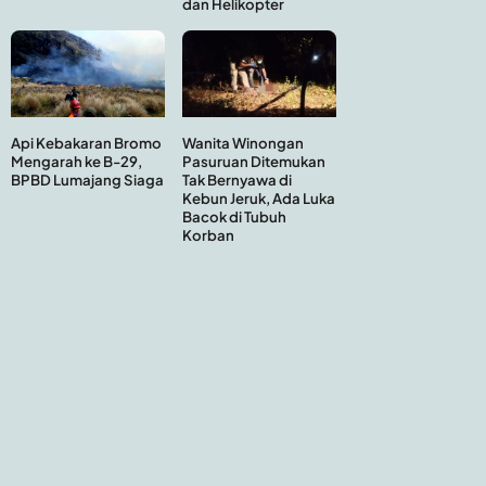
dan Helikopter
Api Kebakaran Bromo
Wanita Winongan
Mengarah ke B-29,
Pasuruan Ditemukan
BPBD Lumajang Siaga
Tak Bernyawa di
Kebun Jeruk, Ada Luka
Bacok di Tubuh
Korban