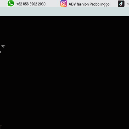
ang
a