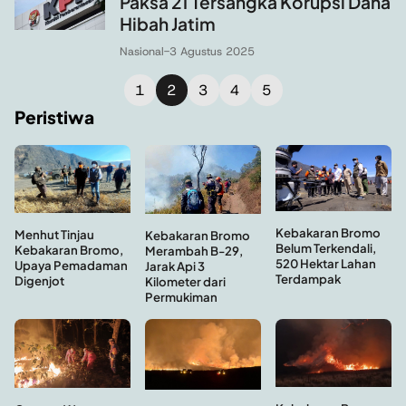
Paksa 21 Tersangka Korupsi Dana
Hibah Jatim
Nasional
-
3 Agustus 2025
1
2
3
4
5
Peristiwa
Kebakaran Bromo
Menhut Tinjau
Kebakaran Bromo
Belum Terkendali,
Kebakaran Bromo,
Merambah B-29,
520 Hektar Lahan
Upaya Pemadaman
Jarak Api 3
Terdampak
Digenjot
Kilometer dari
Permukiman