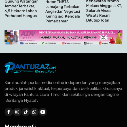
Kebakaran Bromo
Gunung Watangan
Hutan TNBTS
Meluas hingga JLKT,
Jember Terbakar,
Lumajang Terbakar,
Seluruh Akses
6,5 Hektare Lahan
Angin dan Vegetasi
Wisata Resmi
Perhutani Hangus
Kering jadi Kendala
Ditutup Total
Pemadaman
Kami adalah portal media online independen yang menyajikan
produk jurnalistik aktual, terpercaya dan berkualitas khususnya
di wilayah Pantura Jawa Timur dan sekitarnya dengan tagline
'Beritanya Nyata!'.
Member of :