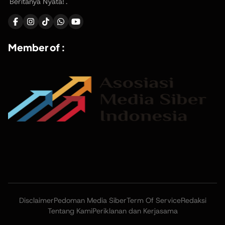
'Beritanya Nyata!'.
Member of :
Disclaimer
Pedoman Media Siber
Term Of Service
Redaksi
Tentang Kami
Periklanan dan Kerjasama