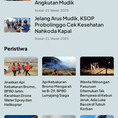
Angkutan Mudik
Sosial
-
22 Maret 2025
Jelang Arus Mudik, KSOP
Probolinggo Cek Kesehatan
Nahkoda Kapal
Sosial
-
21 Maret 2025
Peristiwa
Api Kebakaran
Wanita Winongan
Jinakkan Api
Bromo Mengarah
Pasuruan
Kebakaran Bromo,
ke B-29, BPBD
Ditemukan Tak
BPBD Jatim
Lumajang Siaga
Bernyawa di Kebun
Kerahkan Drone
Jeruk, Ada Luka
Water Spray dan
Bacok di Tubuh
Helikopter
Korban