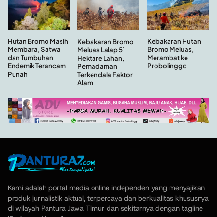
Hutan Bromo Masih
Kebakaran Hutan
Kebakaran Bromo
Membara, Satwa
Bromo Meluas,
Meluas Lalap 51
dan Tumbuhan
Merambat ke
Hektare Lahan,
Endemik Terancam
Probolinggo
Pemadaman
Punah
Terkendala Faktor
Alam
Kami adalah portal media online independen yang menyajikan
produk jurnalistik aktual, terpercaya dan berkualitas khususnya
di wilayah Pantura Jawa Timur dan sekitarnya dengan tagline