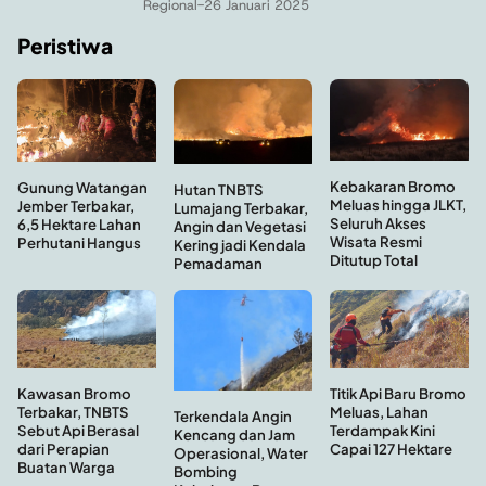
Regional
-
26 Januari 2025
Peristiwa
Kebakaran Bromo
Gunung Watangan
Hutan TNBTS
Meluas hingga JLKT,
Jember Terbakar,
Lumajang Terbakar,
Seluruh Akses
6,5 Hektare Lahan
Angin dan Vegetasi
Wisata Resmi
Perhutani Hangus
Kering jadi Kendala
Ditutup Total
Pemadaman
Titik Api Baru Bromo
Kawasan Bromo
Meluas, Lahan
Terbakar, TNBTS
Terkendala Angin
Terdampak Kini
Sebut Api Berasal
Kencang dan Jam
Capai 127 Hektare
dari Perapian
Operasional, Water
Buatan Warga
Bombing