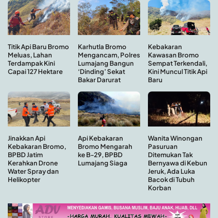
Kebakaran
Titik Api Baru Bromo
Karhutla Bromo
Kawasan Bromo
Meluas, Lahan
Mengancam, Polres
Sempat Terkendali,
Terdampak Kini
Lumajang Bangun
Kini Muncul Titik Api
Capai 127 Hektare
‘Dinding’ Sekat
Baru
Bakar Darurat
Api Kebakaran
Wanita Winongan
Jinakkan Api
Bromo Mengarah
Pasuruan
Kebakaran Bromo,
ke B-29, BPBD
Ditemukan Tak
BPBD Jatim
Lumajang Siaga
Bernyawa di Kebun
Kerahkan Drone
Jeruk, Ada Luka
Water Spray dan
Bacok di Tubuh
Helikopter
Korban