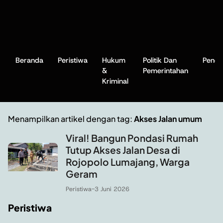
Beranda
Peristiwa
Hukum
Politik Dan
Pendi
&
Pemerintahan
Kriminal
Menampilkan artikel dengan tag:
Akses Jalan umum
Viral! Bangun Pondasi Rumah
Tutup Akses Jalan Desa di
Rojopolo Lumajang, Warga
Geram
Peristiwa
-
3 Juni 2026
Peristiwa