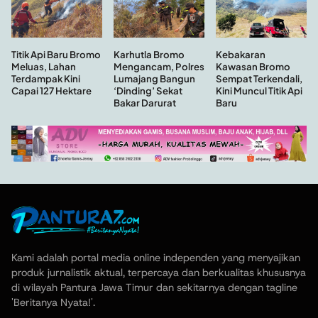
Kebakaran
Titik Api Baru Bromo
Karhutla Bromo
Kawasan Bromo
Meluas, Lahan
Mengancam, Polres
Sempat Terkendali,
Terdampak Kini
Lumajang Bangun
Kini Muncul Titik Api
Capai 127 Hektare
‘Dinding’ Sekat
Baru
Bakar Darurat
Kami adalah portal media online independen yang menyajikan
produk jurnalistik aktual, terpercaya dan berkualitas khususnya
di wilayah Pantura Jawa Timur dan sekitarnya dengan tagline
'Beritanya Nyata!'.