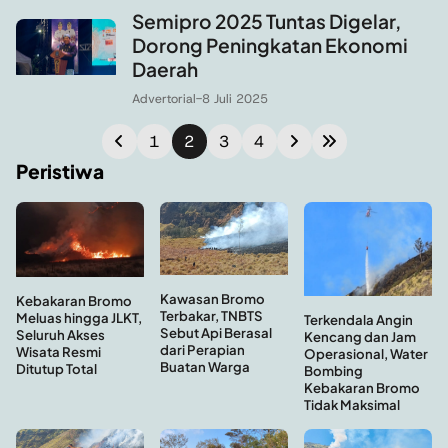
Semipro 2025 Tuntas Digelar,
Dorong Peningkatan Ekonomi
Daerah
Advertorial
-
8 Juli 2025
1
2
3
4
Peristiwa
Kawasan Bromo
Kebakaran Bromo
Terbakar, TNBTS
Meluas hingga JLKT,
Terkendala Angin
Sebut Api Berasal
Seluruh Akses
Kencang dan Jam
dari Perapian
Wisata Resmi
Operasional, Water
Buatan Warga
Ditutup Total
Bombing
Kebakaran Bromo
Tidak Maksimal