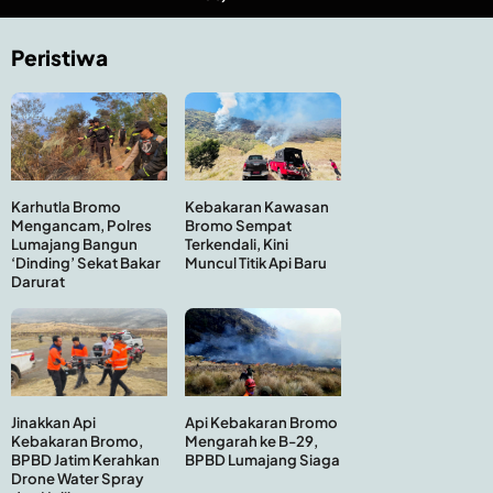
Peristiwa
Kebakaran Kawasan
Karhutla Bromo
Bromo Sempat
Mengancam, Polres
Terkendali, Kini
Lumajang Bangun
Muncul Titik Api Baru
‘Dinding’ Sekat Bakar
Darurat
Api Kebakaran Bromo
Jinakkan Api
Mengarah ke B-29,
Kebakaran Bromo,
BPBD Lumajang Siaga
BPBD Jatim Kerahkan
Drone Water Spray