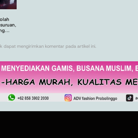
olah
asuruan,
ng...
k dapat mengirimkan komentar pada artikel ini.