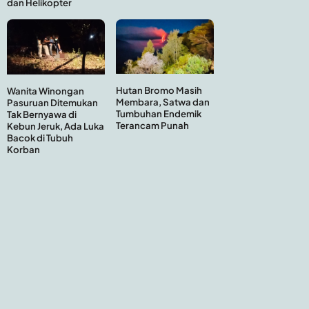
dan Helikopter
Hutan Bromo Masih
Wanita Winongan
Membara, Satwa dan
Pasuruan Ditemukan
Tumbuhan Endemik
Tak Bernyawa di
Terancam Punah
Kebun Jeruk, Ada Luka
Bacok di Tubuh
Korban