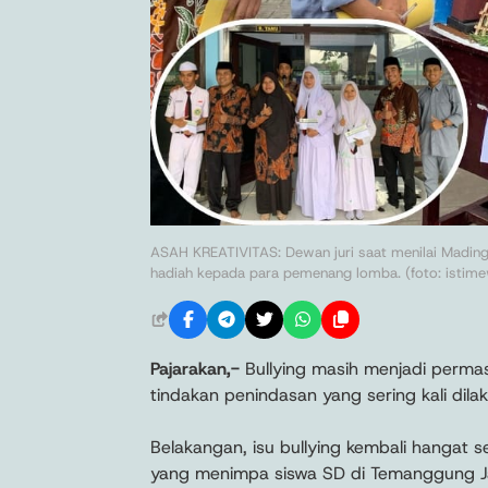
ASAH KREATIVITAS: Dewan juri saat menilai Mading
hadiah kepada para pemenang lomba. (foto: istime
Pajarakan,-
Bullying masih menjadi permas
tindakan penindasan yang sering kali dil
Belakangan, isu bullying kembali hangat s
yang menimpa siswa SD di Temanggung Ja