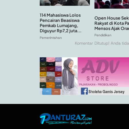
114 Mahasiswa Lolos
Open House Sek
Pencairan Beasiswa
Rakyat di Kota P
Pemkab Lumajang,
Mensos Ajak Ora
Diguyur Rp7,2 juta...
Pendidikan
Pemerintahan
Komentar Ditutup! Anda tida