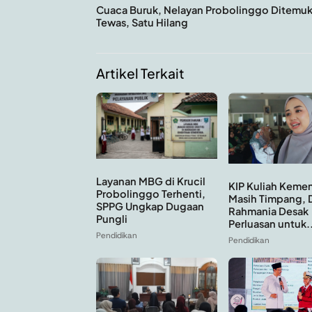
Cuaca Buruk, Nelayan Probolinggo Ditemu
Tewas, Satu Hilang
Artikel Terkait
Layanan MBG di Krucil
KIP Kuliah Keme
Probolinggo Terhenti,
Masih Timpang, D
SPPG Ungkap Dugaan
Rahmania Desak
Pungli
Perluasan untuk..
Pendidikan
Pendidikan