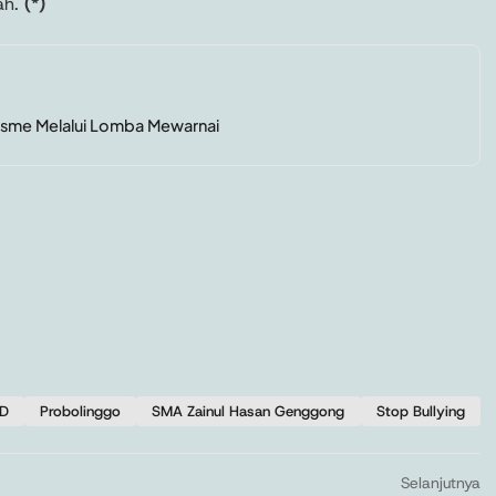
ah.
(*)
lisme Melalui Lomba Mewarnai
3D
Probolinggo
SMA Zainul Hasan Genggong
Stop Bullying
Selanjutnya