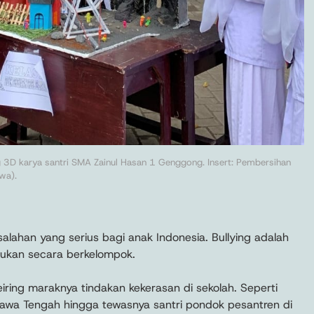
 3D karya santri SMA Zainul Hasan 1 Genggong. Insert: Pembersihan
wa).
alahan yang serius bagi anak Indonesia. Bullying adalah
akukan secara berkelompok.
eiring maraknya tindakan kekerasan di sekolah. Seperti
wa Tengah hingga tewasnya santri pondok pesantren di