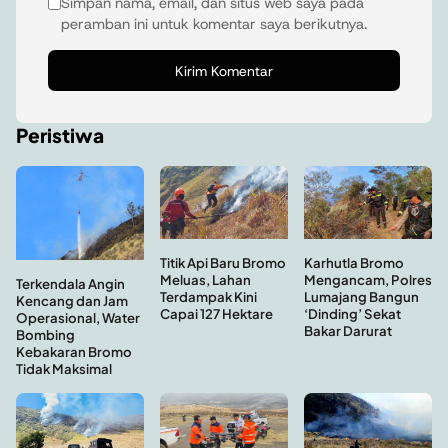
Simpan nama, email, dan situs web saya pada
peramban ini untuk komentar saya berikutnya.
Peristiwa
Titik Api Baru Bromo
Karhutla Bromo
Meluas, Lahan
Mengancam, Polres
Terkendala Angin
Terdampak Kini
Lumajang Bangun
Kencang dan Jam
Capai 127 Hektare
‘Dinding’ Sekat
Operasional, Water
Bakar Darurat
Bombing
Kebakaran Bromo
Tidak Maksimal