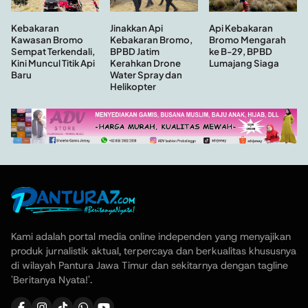
Kebakaran
Api Kebakaran
Jinakkan Api
Kawasan Bromo
Bromo Mengarah
Kebakaran Bromo,
Sempat Terkendali,
ke B-29, BPBD
BPBD Jatim
Kini Muncul Titik Api
Lumajang Siaga
Kerahkan Drone
Baru
Water Spray dan
Helikopter
Kami adalah portal media online independen yang menyajikan
produk jurnalistik aktual, terpercaya dan berkualitas khususnya
di wilayah Pantura Jawa Timur dan sekitarnya dengan tagline
'Beritanya Nyata!'.