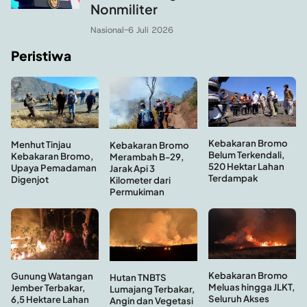
Nonmiliter
Nasional
-
6 Juli 2026
Peristiwa
Kebakaran Bromo
Menhut Tinjau
Kebakaran Bromo
Belum Terkendali,
Kebakaran Bromo,
Merambah B-29,
520 Hektar Lahan
Upaya Pemadaman
Jarak Api 3
Terdampak
Digenjot
Kilometer dari
Permukiman
Kebakaran Bromo
Gunung Watangan
Hutan TNBTS
Meluas hingga JLKT,
Jember Terbakar,
Lumajang Terbakar,
Seluruh Akses
6,5 Hektare Lahan
Angin dan Vegetasi