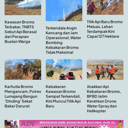
Titik Api Baru Bromo
Kawasan Bromo
Meluas, Lahan
Terbakar, TNBTS
Terkendala Angin
Terdampak Kini
Sebut Api Berasal
Kencang dan Jam
Capai 127 Hektare
dari Perapian
Operasional, Water
Buatan Warga
Bombing
Kebakaran Bromo
Tidak Maksimal
Kebakaran
Jinakkan Api
Karhutla Bromo
Kawasan Bromo
Kebakaran Bromo,
Mengancam, Polres
Sempat Terkendali,
BPBD Jatim
Lumajang Bangun
Kini Muncul Titik Api
Kerahkan Drone
‘Dinding’ Sekat
Baru
Water Spray dan
Bakar Darurat
Helikopter