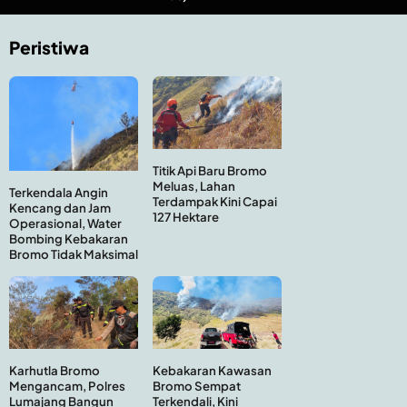
Peristiwa
Titik Api Baru Bromo
Meluas, Lahan
Terkendala Angin
Terdampak Kini Capai
Kencang dan Jam
127 Hektare
Operasional, Water
Bombing Kebakaran
Bromo Tidak Maksimal
Kebakaran Kawasan
Karhutla Bromo
Bromo Sempat
Mengancam, Polres
Terkendali, Kini
Lumajang Bangun