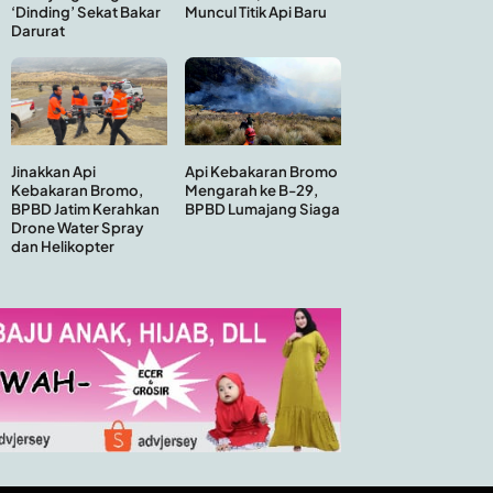
Muncul Titik Api Baru
‘Dinding’ Sekat Bakar
Darurat
Api Kebakaran Bromo
Jinakkan Api
Mengarah ke B-29,
Kebakaran Bromo,
BPBD Lumajang Siaga
BPBD Jatim Kerahkan
Drone Water Spray
dan Helikopter