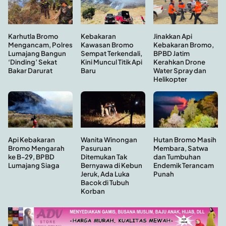
Kebakaran
Jinakkan Api
Karhutla Bromo
Kawasan Bromo
Kebakaran Bromo,
Mengancam, Polres
Sempat Terkendali,
BPBD Jatim
Lumajang Bangun
Kini Muncul Titik Api
Kerahkan Drone
‘Dinding’ Sekat
Baru
Water Spray dan
Bakar Darurat
Helikopter
Hutan Bromo Masih
Api Kebakaran
Wanita Winongan
Membara, Satwa
Bromo Mengarah
Pasuruan
dan Tumbuhan
ke B-29, BPBD
Ditemukan Tak
Endemik Terancam
Lumajang Siaga
Bernyawa di Kebun
Punah
Jeruk, Ada Luka
Bacok di Tubuh
Korban