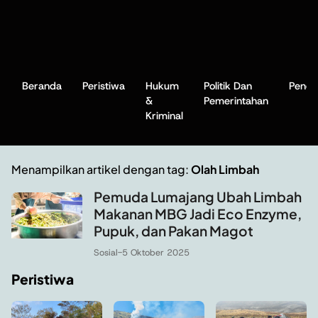
Beranda
Peristiwa
Hukum
Politik Dan
Pendi
&
Pemerintahan
Kriminal
Menampilkan artikel dengan tag:
Olah Limbah
Pemuda Lumajang Ubah Limbah
Makanan MBG Jadi Eco Enzyme,
Pupuk, dan Pakan Magot
Sosial
-
5 Oktober 2025
Peristiwa