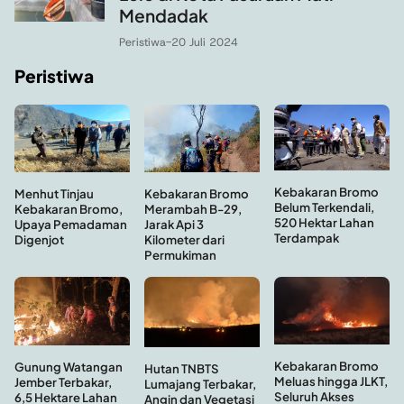
Mendadak
Peristiwa
-
20 Juli 2024
Peristiwa
Kebakaran Bromo
Menhut Tinjau
Kebakaran Bromo
Belum Terkendali,
Kebakaran Bromo,
Merambah B-29,
520 Hektar Lahan
Upaya Pemadaman
Jarak Api 3
Terdampak
Digenjot
Kilometer dari
Permukiman
Kebakaran Bromo
Gunung Watangan
Hutan TNBTS
Meluas hingga JLKT,
Jember Terbakar,
Lumajang Terbakar,
Seluruh Akses
6,5 Hektare Lahan
Angin dan Vegetasi