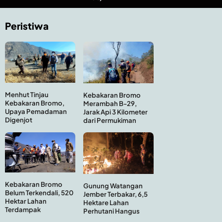
Peristiwa
Menhut Tinjau
Kebakaran Bromo
Kebakaran Bromo,
Merambah B-29,
Upaya Pemadaman
Jarak Api 3 Kilometer
Digenjot
dari Permukiman
Kebakaran Bromo
Gunung Watangan
Belum Terkendali, 520
Jember Terbakar, 6,5
Hektar Lahan
Hektare Lahan
Terdampak
Perhutani Hangus