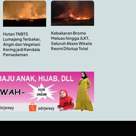
Kebakaran Bromo
Hutan TNBTS
Meluas hingga JLKT,
Lumajang Terbakar,
Seluruh Akses Wisata
Angin dan Vegetasi
Resmi Ditutup Total
Kering jadi Kendala
Pemadaman