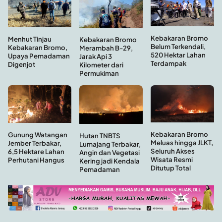
Kebakaran Bromo
Menhut Tinjau
Kebakaran Bromo
Belum Terkendali,
Kebakaran Bromo,
Merambah B-29,
520 Hektar Lahan
Upaya Pemadaman
Jarak Api 3
Terdampak
Digenjot
Kilometer dari
Permukiman
Kebakaran Bromo
Gunung Watangan
Hutan TNBTS
Meluas hingga JLKT,
Jember Terbakar,
Lumajang Terbakar,
Seluruh Akses
6,5 Hektare Lahan
Angin dan Vegetasi
Wisata Resmi
Perhutani Hangus
Kering jadi Kendala
Ditutup Total
Pemadaman