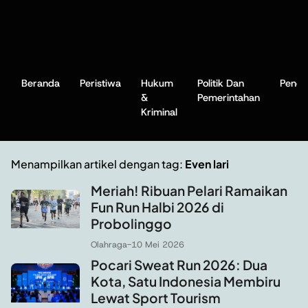
Beranda
Peristiwa
Hukum
Politik Dan
Pendi
&
Pemerintahan
Kriminal
Menampilkan artikel dengan tag:
Even lari
Meriah! Ribuan Pelari Ramaikan
Fun Run Halbi 2026 di
Probolinggo
Olahraga
-
10 Mei 2026
Pocari Sweat Run 2026: Dua
Kota, Satu Indonesia Membiru
Lewat Sport Tourism