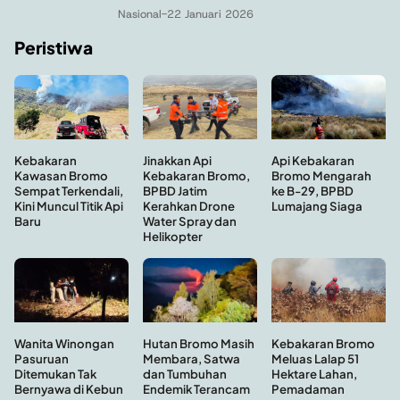
Nasional
-
22 Januari 2026
Peristiwa
Kebakaran
Api Kebakaran
Jinakkan Api
Kawasan Bromo
Bromo Mengarah
Kebakaran Bromo,
Sempat Terkendali,
ke B-29, BPBD
BPBD Jatim
Kini Muncul Titik Api
Lumajang Siaga
Kerahkan Drone
Baru
Water Spray dan
Helikopter
Hutan Bromo Masih
Wanita Winongan
Kebakaran Bromo
Membara, Satwa
Pasuruan
Meluas Lalap 51
dan Tumbuhan
Ditemukan Tak
Hektare Lahan,
Endemik Terancam
Bernyawa di Kebun
Pemadaman