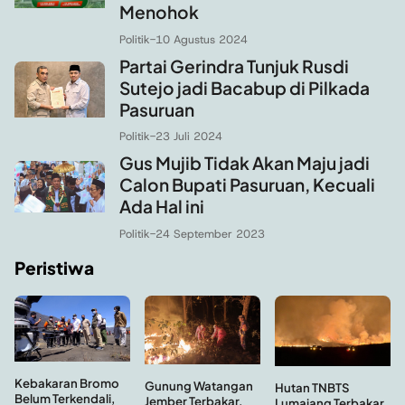
Menohok
Politik
-
10 Agustus 2024
Partai Gerindra Tunjuk Rusdi
Sutejo jadi Bacabup di Pilkada
Pasuruan
Politik
-
23 Juli 2024
Gus Mujib Tidak Akan Maju jadi
Calon Bupati Pasuruan, Kecuali
Ada Hal ini
Politik
-
24 September 2023
Peristiwa
Kebakaran Bromo
Gunung Watangan
Hutan TNBTS
Belum Terkendali,
Jember Terbakar,
Lumajang Terbakar,