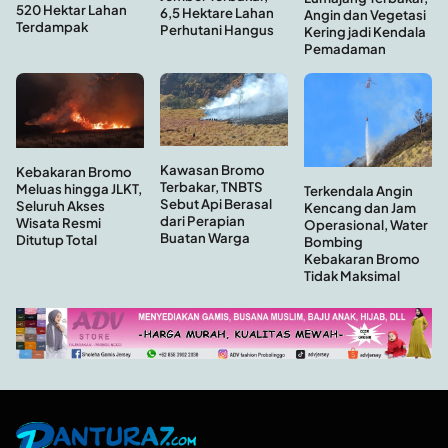
520 Hektar Lahan
6,5 Hektare Lahan
Angin dan Vegetasi
Terdampak
Perhutani Hangus
Kering jadi Kendala
Pemadaman
Kawasan Bromo
Kebakaran Bromo
Terbakar, TNBTS
Meluas hingga JLKT,
Terkendala Angin
Sebut Api Berasal
Seluruh Akses
Kencang dan Jam
dari Perapian
Wisata Resmi
Operasional, Water
Buatan Warga
Ditutup Total
Bombing
Kebakaran Bromo
Tidak Maksimal