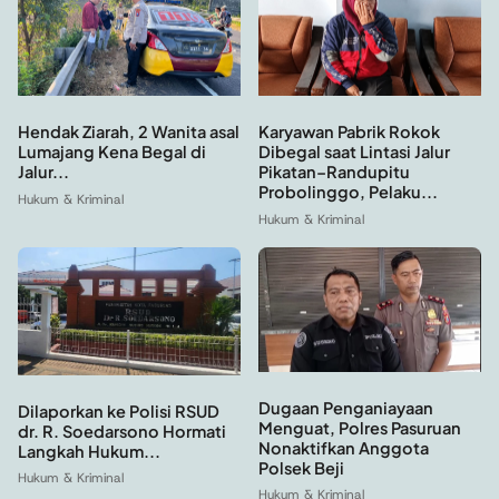
Hendak Ziarah, 2 Wanita asal
Karyawan Pabrik Rokok
Lumajang Kena Begal di
Dibegal saat Lintasi Jalur
Jalur...
Pikatan–Randupitu
Probolinggo, Pelaku...
Hukum & Kriminal
Hukum & Kriminal
Dugaan Penganiayaan
Dilaporkan ke Polisi RSUD
Menguat, Polres Pasuruan
dr. R. Soedarsono Hormati
Nonaktifkan Anggota
Langkah Hukum...
Polsek Beji
Hukum & Kriminal
Hukum & Kriminal