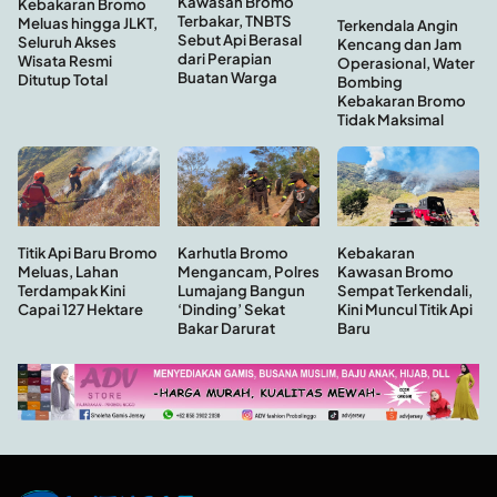
Kawasan Bromo
Kebakaran Bromo
Terbakar, TNBTS
Meluas hingga JLKT,
Terkendala Angin
Sebut Api Berasal
Seluruh Akses
Kencang dan Jam
dari Perapian
Wisata Resmi
Operasional, Water
Buatan Warga
Ditutup Total
Bombing
Kebakaran Bromo
Tidak Maksimal
Kebakaran
Titik Api Baru Bromo
Karhutla Bromo
Kawasan Bromo
Meluas, Lahan
Mengancam, Polres
Sempat Terkendali,
Terdampak Kini
Lumajang Bangun
Kini Muncul Titik Api
Capai 127 Hektare
‘Dinding’ Sekat
Baru
Bakar Darurat